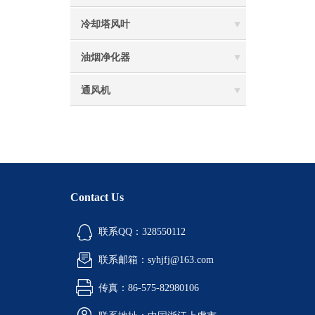
冷却塔风叶
油烟净化器
通风机
Contact Us
联系QQ：328550112
联系邮箱：syhjfj@163.com
传真：86-575-82980106