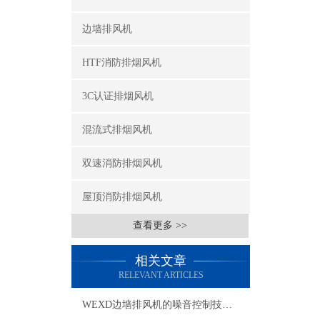
边墙排风机
HTF消防排烟风机
3C认证排烟风机
混流式排烟风机
双速消防排烟风机
屋顶消防排烟风机
查看更多 >>
相关文章
RELEVANT ARTICLES
WEXD边墙排风机的噪音控制技术与静音效果说明