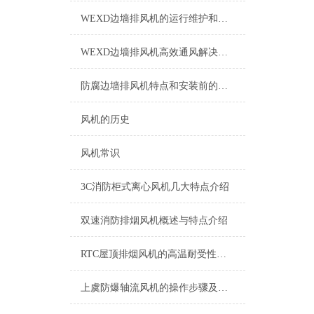
WEXD边墙排风机的运行维护和故障处理方法
WEXD边墙排风机高效通风解决方案
防腐边墙排风机特点和安装前的准备
风机的历史
风机常识
3C消防柜式离心风机几大特点介绍
双速消防排烟风机概述与特点介绍
RTC屋顶排烟风机的高温耐受性能解析
上虞防爆轴流风机的操作步骤及保养