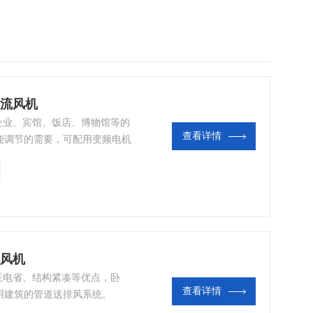
横流风机
矿企业、宾馆、饭店、博物馆等的
查看详情
能调节的需要，可配用变频电机
定，在25HZ~50HZ。
流风机
、耗电省、结构紧凑等优点，卧
查看详情
用建筑的管道送排风系统。