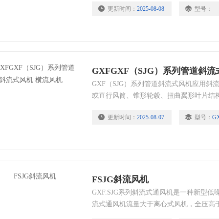
更新时间：
2025-08-08
型号：
GXFGXF（SJG）系列管道斜
GXF（SJG）系列管道斜流式风机应用
或直行风筒、锥形轮毂、扭曲翼形叶片结
数较高和轴流式风机流量系数较大的特点
更新时间：
2025-08-07
型号：
G
构紧凑等优点，卧式、立式安装均可。 
腐、防爆型，用于输送有腐蚀醒、易燃易
屋顶式，表示方法为机号后面加字母“W“
FSJG斜流风机
GXF.SJG系列斜流式通风机是一种新型
流式通风机流量大于离心式风机，全压高
风机。该风机通过了模拟实验研究，采用