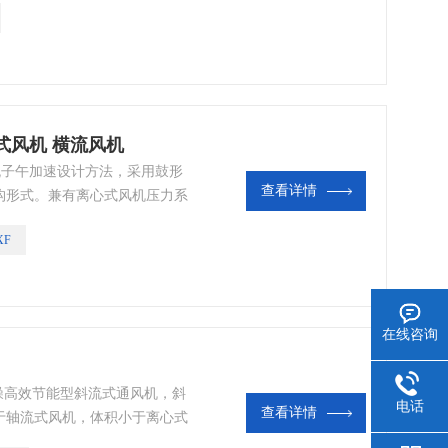
流式风机 横流风机
斜流子午加速设计方法，采用鼓形
查看详情
构形式。兼有离心式风机压力系
，具体有噪声的是、耗电省、结
XF
可根据输送介质的要求，制成防
爆的气体。 本系列风机亦可制成
。
在线咨询
低噪高效节能型斜流式通风机，斜
电话
查看详情
于轴流式风机，体积小于离心式
新的叶型及叶片得到了更大的流