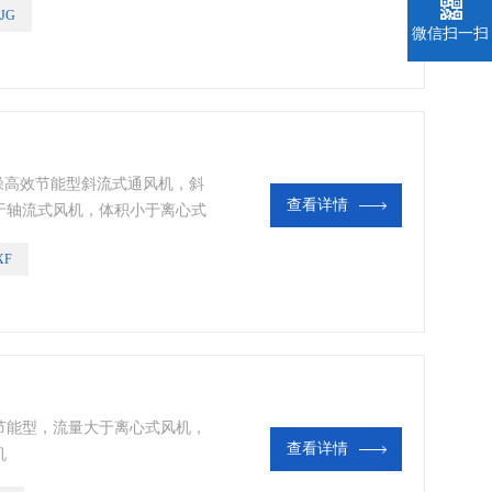
JG
G系列斜流式通风机是SWF系列风
微信扫一扫
变气流方向达到斜流，兼有离心
较高的特点，具有噪声低，耗电
业。宾馆。饭店。博物馆等的送
低噪高效节能型斜流式通风机，斜
查看详情
于轴流式风机，体积小于离心式
新的叶型及叶片得到了更大的流
XF
G系列斜流式通风机是SWF系列风
变气流方向达到斜流，兼有离心
较高的特点，具有噪声低，耗电
业。宾馆。饭店。博物馆等的送
节能型，流量大于离心式风机，
查看详情
机