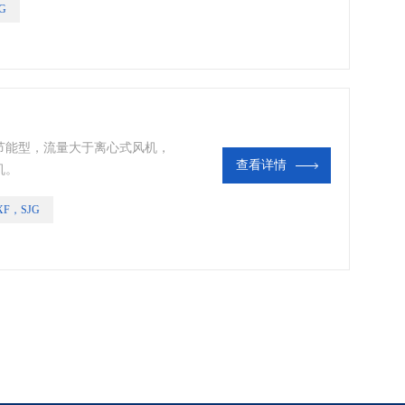
G
节能型，流量大于离心式风机，
查看详情
机。
XF，SJG