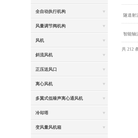
全自动执行机构
隧道射
风量调节阀机构
智能轴
风机
共 212
斜流风机
正压送风口
离心风机
多翼式低噪声离心通风机
冷却塔
变风量风机箱