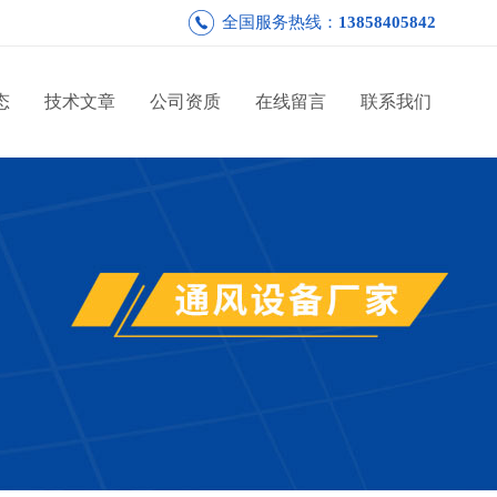
全国服务热线：
13858405842
态
技术文章
公司资质
在线留言
联系我们