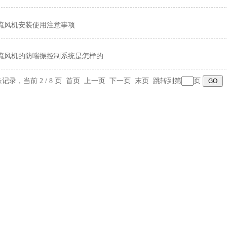
流风机安装使用注意事项
流风机的防喘振控制系统是怎样的
 条记录，当前 2 / 8 页
首页
上一页
下一页
末页
跳转到第
页