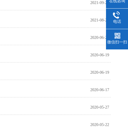
在线咨询
2021-09-24
2021-08-25
电话
2020-06-24
微信扫一扫
2020-06-19
2020-06-19
2020-06-17
2020-05-27
2020-05-22