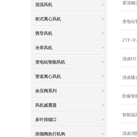
屋顶轴
混流风机
柜式离心风机
变电站
诱导风机
ZTF-
冷库风机
浅谈H
变电站智能风机
管道离心风机
浅谈隧
余压阀系列
防爆智
风机减震器
智能温
多叶排烟口
浅谈消
排烟阀执行机构