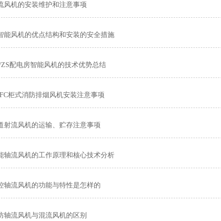
流风机的安装维护和注意事项
智能风机的优点结构和安装的安全措施
5F/ZS配电房智能风机的技术优势总结
TFC柜式消防排烟风机安装注意事项
道射流风机的运输、贮存注意事项
能轴流风机的工作原理和核心技术分析
控轴流风机的功能与特性是怎样的
防轴流风机与混流风机的区别