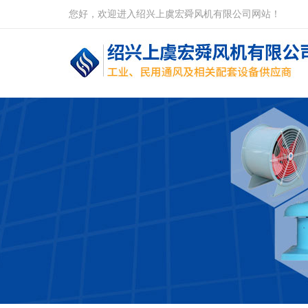
您好，欢迎进入绍兴上虞宏舜风机有限公司网站！