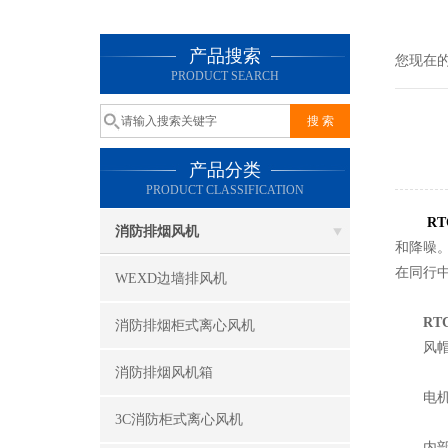
产品搜索
您现在
PRODUCT SEARCH
产品分类
PRODUCT CLASSIFICATION
R
消防排烟风机
和降噪
在同行
WEXD边墙排风机
R
消防排烟柜式离心风机
风帽：
消防排烟风机箱
电机和
3C消防柜式离心风机
内部导