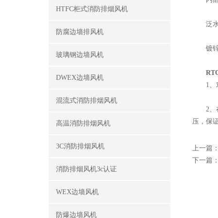
HTFC柜式消防排烟风机
泛水帽
防腐边墙排风机
镀锌防
玻璃钢边墙风机
R
DWEX边墙风机
1、对
混流式消防排烟风机
2、在
压，保
高温消防排烟风机
3C消防排烟风机
上一篇
下一篇
消防排烟风机3c认证
WEX边墙风机
防爆边墙风机