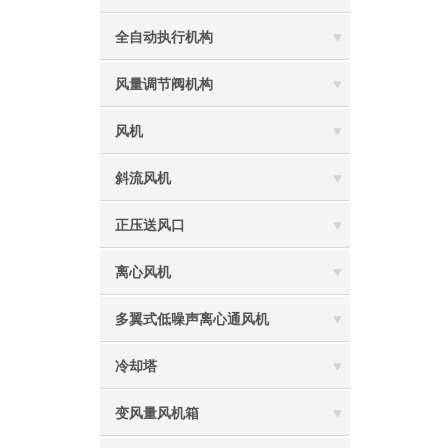
全自动执行机构
风量调节阀机构
风机
斜流风机
正压送风口
离心风机
多翼式低噪声离心通风机
冷却塔
变风量风机箱