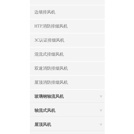
边墙排风机
HTF消防排烟风机
3C认证排烟风机
混流式排烟风机
双速消防排烟风机
屋顶消防排烟风机
玻璃钢轴流风机
轴流式风机
屋顶风机