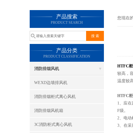
产品搜索
您现在
PRODUCT SEARCH
产品分类
PRODUCT CLASSIFICATION
HTFC
消防排烟风机
较高，
温度较
WEXD边墙排风机
HTFC
消防排烟柜式离心风机
1、应
消防排烟风机箱
F级。
2、电
3C消防柜式离心风机
3、在