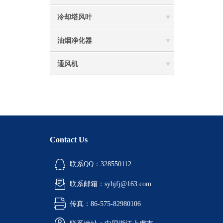
冷却塔风叶
油烟净化器
通风机
Contact Us
联系QQ：328550112
联系邮箱：syhjfj@163.com
传真：86-575-82980106