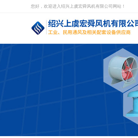
您好，欢迎进入绍兴上虞宏舜风机有限公司网站！