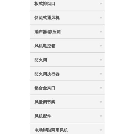
板式排烟口
斜流式通风机
消声器/静压箱
风机电控箱
防火阀
防火阀执行器
铝合金风口
风量调节阀
风机配件
电动脚踏两用风机