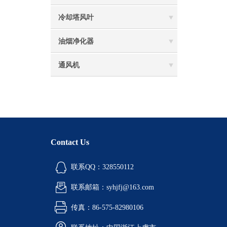
冷却塔风叶
油烟净化器
通风机
Contact Us
联系QQ：328550112
联系邮箱：syhjfj@163.com
传真：86-575-82980106