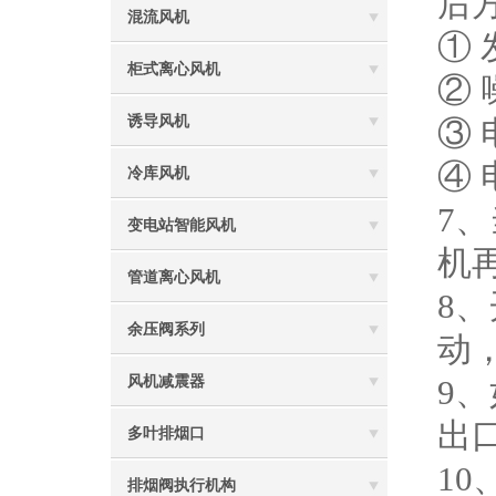
后
混流风机
①
柜式离心风机
②
诱导风机
③
④
冷库风机
7
变电站智能风机
机
管道离心风机
8
余压阀系列
动
风机减震器
9
出
多叶排烟口
1
排烟阀执行机构