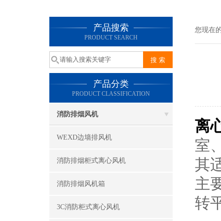
产品搜索
您现在
PRODUCT SEARCH
产品分类
PRODUCT CLASSIFICATION
消防排烟风机
离
WEXD边墙排风机
室
其
消防排烟柜式离心风机
主
消防排烟风机箱
转
3C消防柜式离心风机