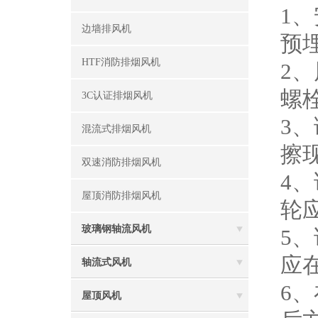
1
边墙排风机
预
HTF消防排烟风机
2
螺
3C认证排烟风机
3
混流式排烟风机
擦
双速消防排烟风机
4
屋顶消防排烟风机
轮
玻璃钢轴流风机
5
应
轴流式风机
6
屋顶风机