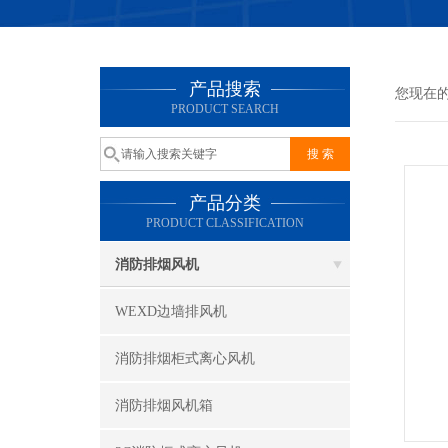
产品搜索
您现在
PRODUCT SEARCH
产品分类
PRODUCT CLASSIFICATION
消防排烟风机
WEXD边墙排风机
消防排烟柜式离心风机
消防排烟风机箱