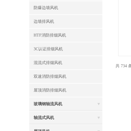
防爆边墙风机
边墙排风机
HTF消防排烟风机
3C认证排烟风机
混流式排烟风机
共 734
双速消防排烟风机
屋顶消防排烟风机
玻璃钢轴流风机
轴流式风机