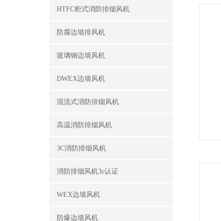
HTFC柜式消防排烟风机
防腐边墙排风机
玻璃钢边墙风机
DWEX边墙风机
混流式消防排烟风机
高温消防排烟风机
3C消防排烟风机
消防排烟风机3c认证
WEX边墙风机
防爆边墙风机