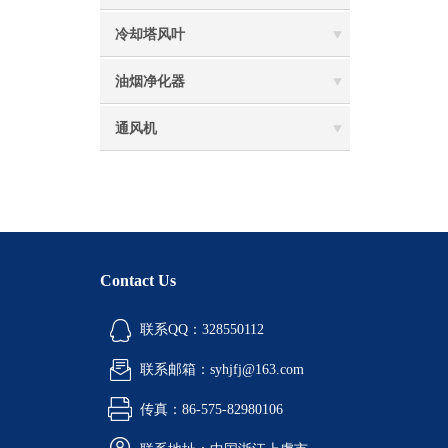
冷却塔风叶
油烟净化器
通风机
Contact Us
联系QQ：328550112
联系邮箱：syhjfj@163.com
传真：86-575-82980106