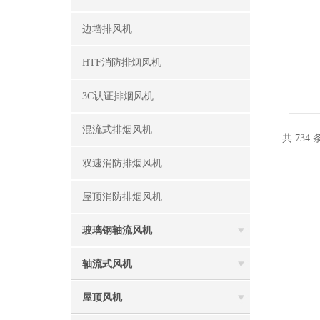
边墙排风机
HTF消防排烟风机
3C认证排烟风机
混流式排烟风机
共 734
双速消防排烟风机
屋顶消防排烟风机
玻璃钢轴流风机
轴流式风机
屋顶风机