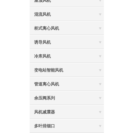
屋顶风机
混流风机
柜式离心风机
诱导风机
冷库风机
变电站智能风机
管道离心风机
余压阀系列
风机减震器
多叶排烟口