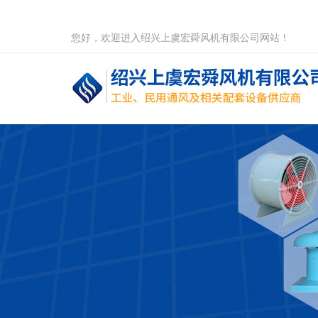
您好，欢迎进入绍兴上虞宏舜风机有限公司网站！