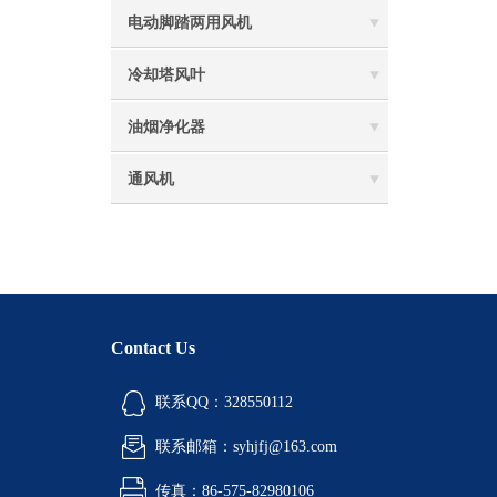
电动脚踏两用风机
冷却塔风叶
油烟净化器
通风机
Contact Us
联系QQ：328550112
联系邮箱：syhjfj@163.com
传真：86-575-82980106