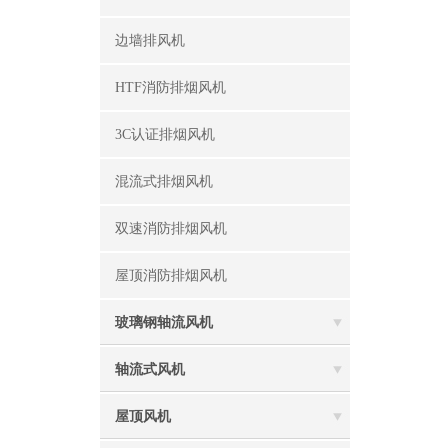
边墙排风机
HTF消防排烟风机
3C认证排烟风机
混流式排烟风机
双速消防排烟风机
屋顶消防排烟风机
玻璃钢轴流风机
轴流式风机
屋顶风机