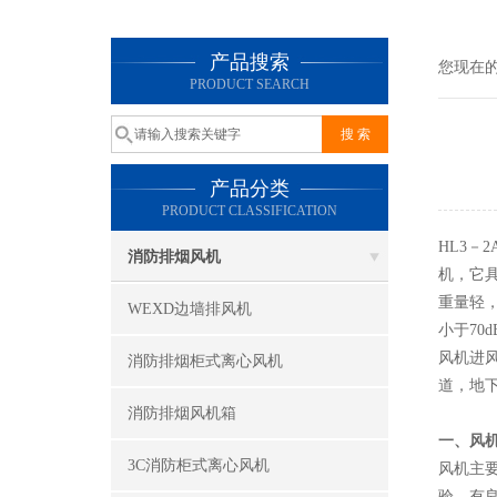
产品搜索
您现在
PRODUCT SEARCH
产品分类
PRODUCT CLASSIFICATION
HL3－
消防排烟风机
机，它
重量轻，
WEXD边墙排风机
小于70
风机进
消防排烟柜式离心风机
道，地
消防排烟风机箱
一、风
3C消防柜式离心风机
风机主
验，有