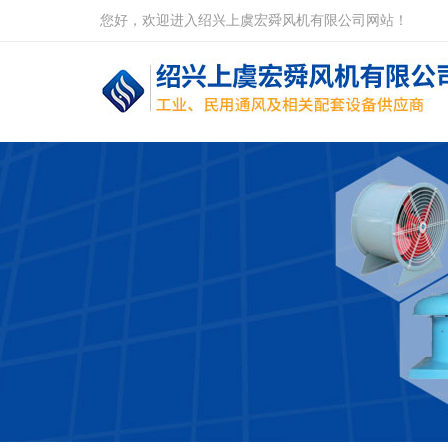
您好，欢迎进入绍兴上虞宏舜风机有限公司网站！