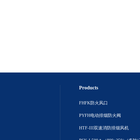
Products
FHFK防火风口
PYFH电动排烟防火阀
HTF-III双速消防排烟风机