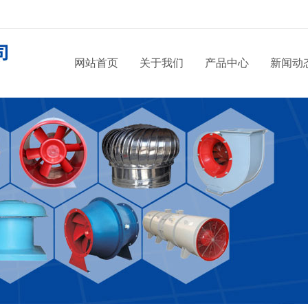
网站首页
关于我们
产品中心
新闻动