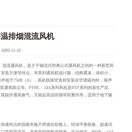
型高温排烟混流风机
：
2009-12-10
噪节能 混流通风机，是介于轴流式和离心式通风机之间的一种新型风
，安装方便等特点。本系列通风机设计颖，结构紧凑，体积小，
，噪声低于75dB（A），风机联接管道和安装在空调箱内时，噪声
建筑通风除尘等。PYHL－14A系列风机是HTF系列的派生产品，
时，既能作通风换气，又能起高温排烟等双重作用，适用于地下隧
午加速特点的扭曲夹板片焊接在轮毂上。经动平衡校验，超速试
装肝导流片，具有良好的气流颁布，压力稳定。PYHL－14A