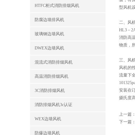
HTFC柜式消防排烟风机
型风机
防腐边墙排风机
二、风
HL3－
玻璃钢边墙风机
消防高温
物质，所
DWEX边墙风机
三、风
混流式消防排烟风机
风机的
流量下
高温消防排烟风机
1013
安装在订
3C消防排烟风机
摄氏度高
消防排烟风机3c认证
上一篇
WEX边墙风机
下一篇
防爆边墙风机