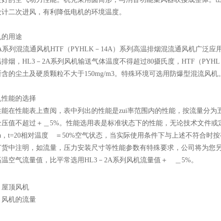
设计二次进风，有利降低电机的环境温度。
机的用途
2A系列混流通风机HTF（PYHLK－14A）系列高温排烟混流通风机广
排烟，HL3－2A系列风机输送气体温度不得超过80摄氏度，HTF（PYH
含的尘土及硬质颗粒不大于150mg/m3。特殊环境可选用防爆型混流风机
机性能的选择
性能在性能表上查阅，表中列出的性能是zui率范围内的性能，按流量分
全压值不超过＋＿5%。性能选用表是标准状态下的性能，无论技术文件或
25pa，t=20相对温度 ＝50%空气状态，当实际使用条件下与上述不
货中注明，如流量，压力安装尺寸等性能参数有特殊要求，公司将为您另行设
温空气流量值，比平常选用HL3－2A系列风机流量值＋ ＿5%。
：
屋顶风机
：
风机的流量