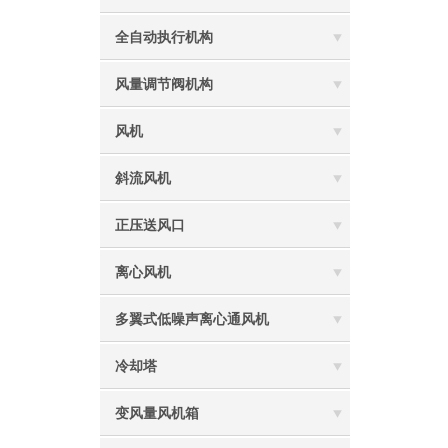
全自动执行机构
风量调节阀机构
风机
斜流风机
正压送风口
离心风机
多翼式低噪声离心通风机
冷却塔
变风量风机箱