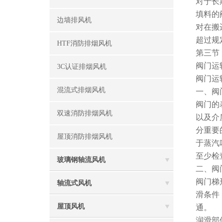
对于长
填料的
边墙排风机
对在搬
超过规
HTF消防排烟风机
第三节
阀门运
3C认证排烟风机
阀门运
混流式排烟风机
一、阀
阀门的
双速消防排烟风机
以及介
分重要
屋顶消防排烟风机
于蒸汽
至少检
玻璃钢轴流风机
二、阀
阀门梯
轴流式风机
滑条件
屋顶风机
通。
润滑部