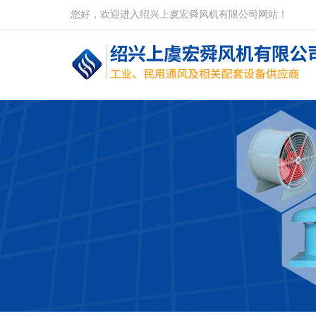
您好，欢迎进入绍兴上虞宏舜风机有限公司网站！