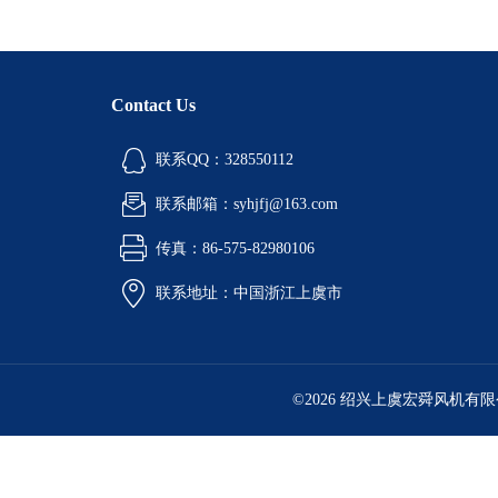
Contact Us
联系QQ：328550112
联系邮箱：syhjfj@163.com
传真：86-575-82980106
联系地址：中国浙江上虞市
©2026 绍兴上虞宏舜风机有