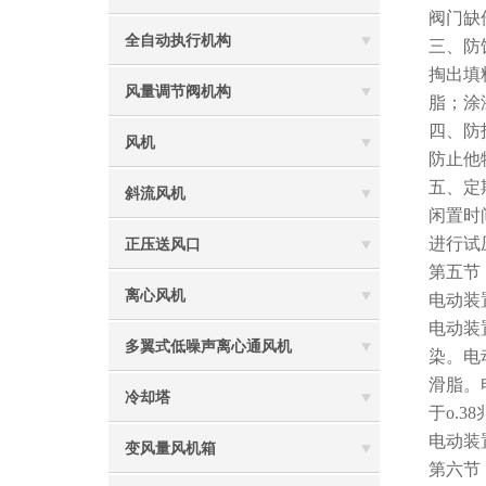
阀门缺
全自动执行机构
三、防
掏出填
风量调节阀机构
脂；涂
四、防
风机
防止他
五、定
斜流风机
闲置时
进行试
正压送风口
第五节
离心风机
电动装
电动装
多翼式低噪声离心通风机
染。电
滑脂。
冷却塔
于o.
电动装
变风量风机箱
第六节