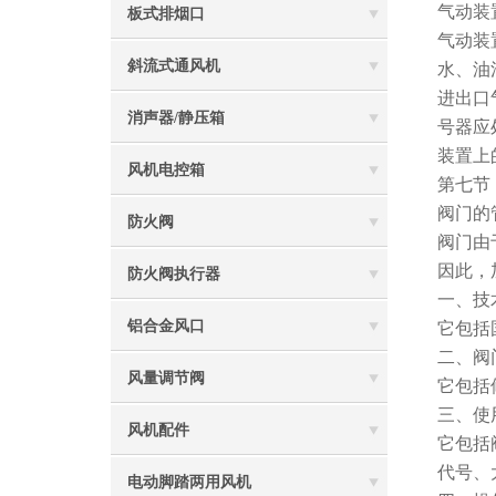
气动装
板式排烟口
气动装
斜流式通风机
水、油
进出口
消声器/静压箱
号器应
装置上
风机电控箱
第七节
阀门的
防火阀
阀门由
因此，
防火阀执行器
一、技
铝合金风口
它包括
二、阀
风量调节阀
它包括
三、使
风机配件
它包括
代号、
电动脚踏两用风机