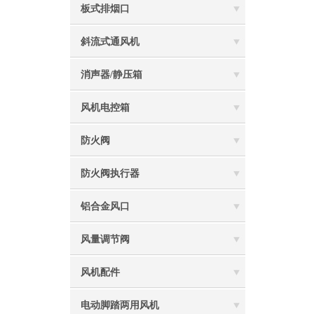
板式排烟口
斜流式通风机
消声器/静压箱
风机电控箱
防火阀
防火阀执行器
铝合金风口
风量调节阀
风机配件
电动脚踏两用风机