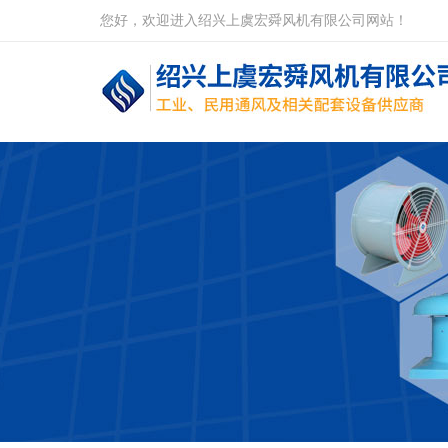
您好，欢迎进入绍兴上虞宏舜风机有限公司网站！