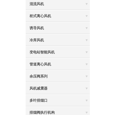
混流风机
柜式离心风机
诱导风机
冷库风机
变电站智能风机
管道离心风机
余压阀系列
风机减震器
多叶排烟口
排烟阀执行机构