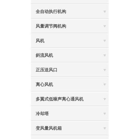
全自动执行机构
风量调节阀机构
风机
斜流风机
正压送风口
离心风机
多翼式低噪声离心通风机
冷却塔
变风量风机箱