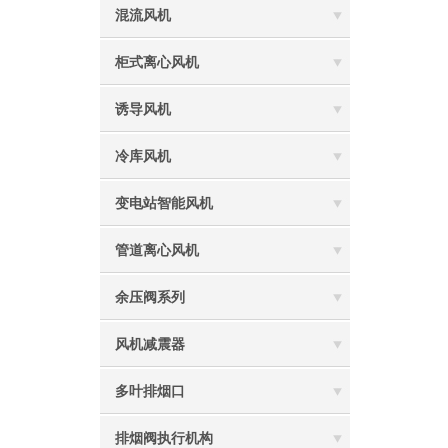
混流风机
柜式离心风机
诱导风机
冷库风机
变电站智能风机
管道离心风机
余压阀系列
风机减震器
多叶排烟口
排烟阀执行机构