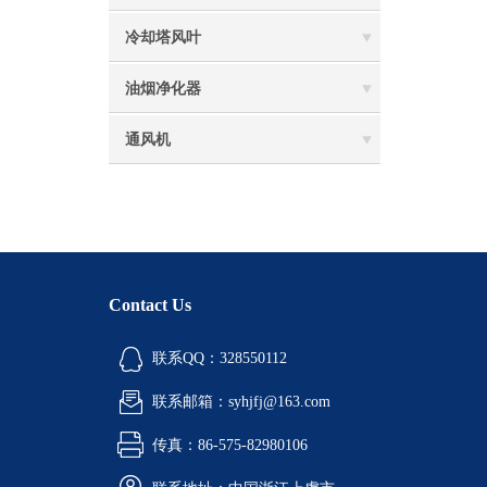
冷却塔风叶
油烟净化器
通风机
Contact Us
联系QQ：328550112
联系邮箱：syhjfj@163.com
传真：86-575-82980106