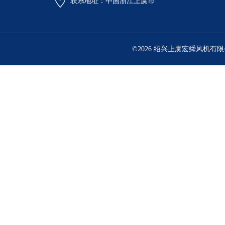
联系地址：中国浙江上虞市
©2026 绍兴上虞宏舜风机有