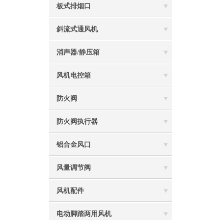
板式排烟口
斜流式通风机
消声器/静压箱
风机电控箱
防火阀
防火阀执行器
铝合金风口
风量调节阀
风机配件
电动脚踏两用风机