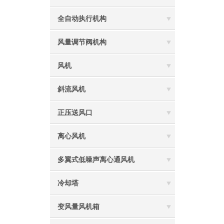
全自动执行机构
风量调节阀机构
风机
斜流风机
正压送风口
离心风机
多翼式低噪声离心通风机
冷却塔
变风量风机箱