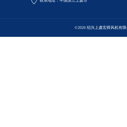
联系地址：中国浙江上虞市
©2026 绍兴上虞宏舜风机有