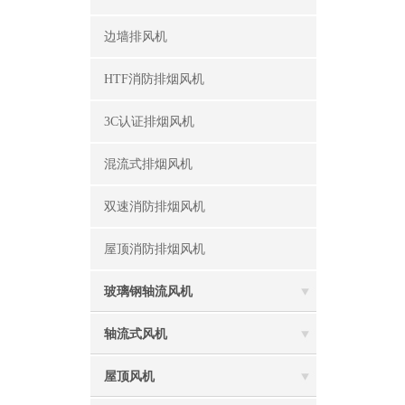
边墙排风机
HTF消防排烟风机
3C认证排烟风机
混流式排烟风机
双速消防排烟风机
屋顶消防排烟风机
玻璃钢轴流风机
轴流式风机
屋顶风机