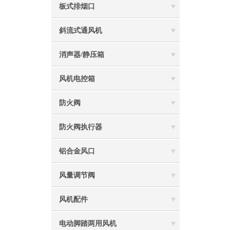
板式排烟口
斜流式通风机
消声器/静压箱
风机电控箱
防火阀
防火阀执行器
铝合金风口
风量调节阀
风机配件
电动脚踏两用风机