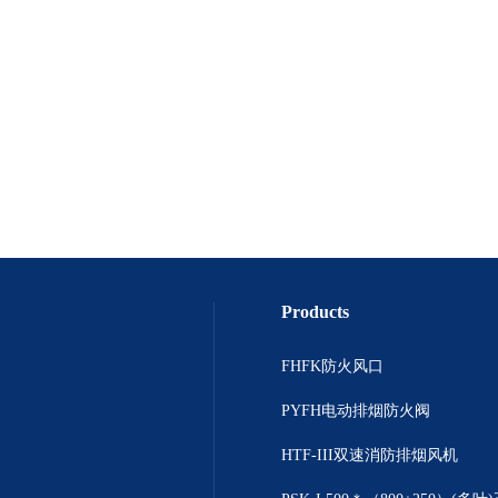
Products
FHFK防火风口
PYFH电动排烟防火阀
HTF-III双速消防排烟风机