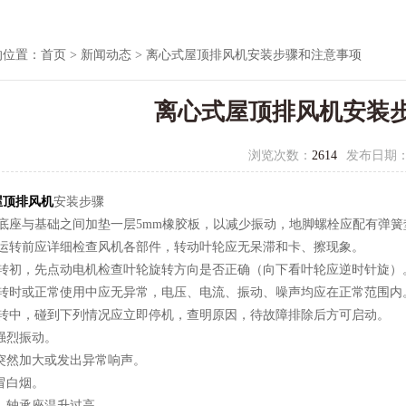
的位置：
首页
>
新闻动态
> 离心式屋顶排风机安装步骤和注意事项
离心式屋顶排风机安装
浏览次数：
2614
发布日期
屋顶排风机
安装步骤
机底座与基础之间加垫一层5mm橡胶板，以减少振动，地脚螺栓应配有弹
试运转前应详细检查风机各部件，转动叶轮应无呆滞和卡、擦现象。
运转初，先点动电机检查叶轮旋转方向是否正确（向下看叶轮应逆时针旋）
运转时或正常使用中应无异常，电压、电流、振动、噪声均应在正常范围内
运转中，碰到下列情况应立即停机，查明原因，待故障排除后方可启动。
强烈振动。
声突然加大或发出异常响声。
冒白烟。
、轴承座温升过高。