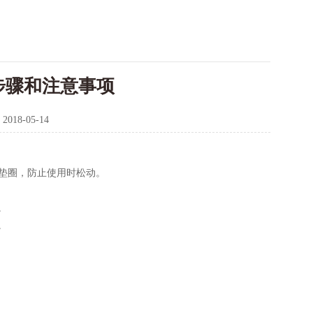
步骤和注意事项
：
2018-05-14
簧垫圈，防止使用时松动。
。
。