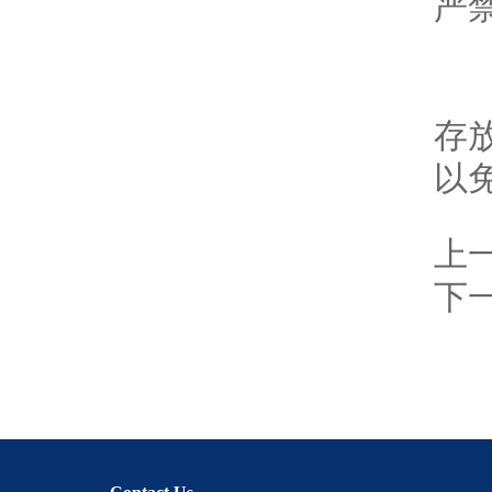
严
5
存
以
上
下