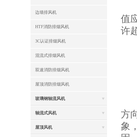
3
边墙排风机
值
HTF消防排烟风机
许超
3C认证排烟风机
4
混流式排烟风机
双速消防排烟风机
屋顶消防排烟风机
玻璃钢轴流风机
1
方
轴流式风机
象
屋顶风机