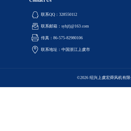
Contact Us
联系QQ：328550112
联系邮箱：syhjfj@163.com
传真：86-575-82980106
联系地址：中国浙江上虞市
©2026 绍兴上虞宏舜风机有