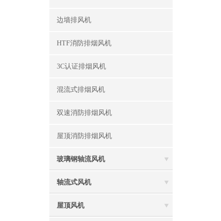
边墙排风机
HTF消防排烟风机
3C认证排烟风机
混流式排烟风机
双速消防排烟风机
屋顶消防排烟风机
玻璃钢轴流风机
轴流式风机
屋顶风机