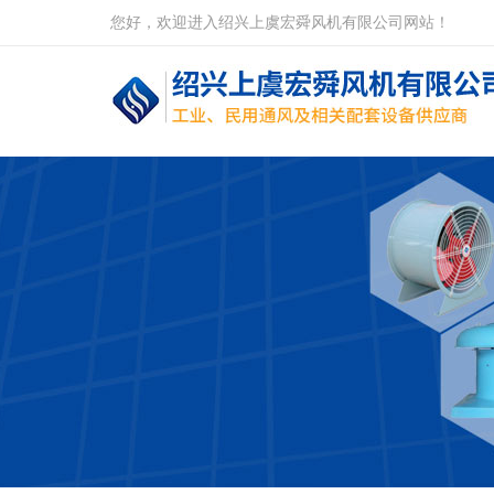
您好，欢迎进入绍兴上虞宏舜风机有限公司网站！