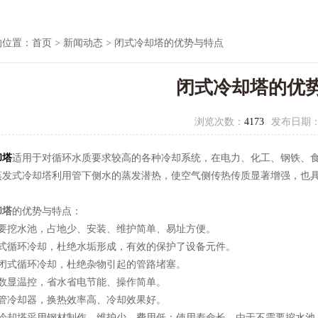
的位置：
首页
>
新闻动态
> 闭式冷却塔的优势与特点
闭式冷却塔的优
浏览次数：
4173
发布日期
却塔
适用于对循环水质要求较高的各种冷却系统，在电力、化工、钢铁、
蒸发式冷却塔利用管下侧水的蒸发潜热，使空气侧传热传质显著增强，也
却塔
的优势与特点：
需要挖水池，占地少、安装、维护简单、易址方便。
闭式循环冷却，杜绝水垢形成，有效的保护了设备元件。
封闭式循环冷却，杜绝杂物引起的管路堵塞。
动数显温控，省水省电节能、操作简单。
铜管冷却器，换热效率高、冷却效果好。
式冷却塔采用钢材制作，维护少，费用低；使用寿命长。由于不需要挖水池