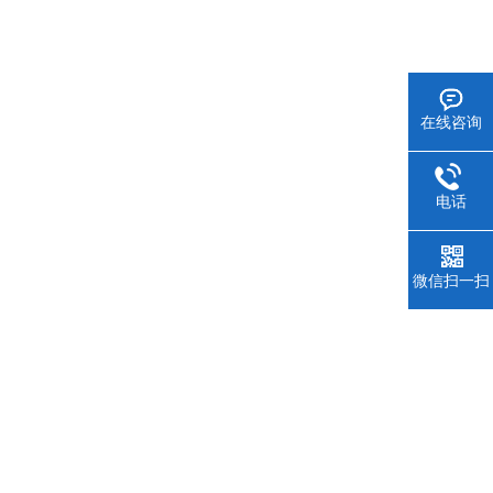
在线咨询
电话
微信扫一扫