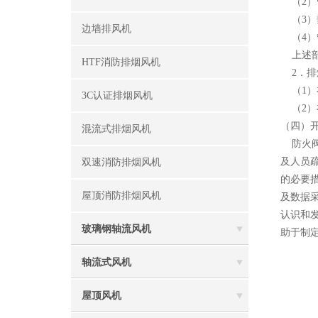
（2）
（3）
边墙排风机
（4）
上述部
HTF消防排烟风机
2．排
（1）在
3C认证排烟风机
（2）
（四）
混流式排烟风机
防火阀
及人员
双速消防排烟风机
的必要
屋顶消防排烟风机
及数据
认识和
玻璃钢轴流风机
助于制
轴流式风机
屋顶风机