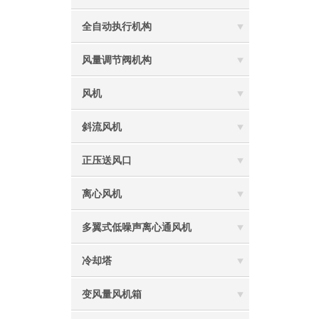
全自动执行机构
风量调节阀机构
风机
斜流风机
正压送风口
离心风机
多翼式低噪声离心通风机
冷却塔
变风量风机箱