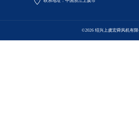
联系地址：中国浙江上虞市
©2026 绍兴上虞宏舜风机有