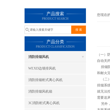
产品搜索
您现在
PRODUCT SEARCH
产品分类
PRODUCT CLASSIFICATION
（一）
消防排烟风机
自动关
排烟防
WEXD边墙排风机
和耐火
（二）
消防排烟柜式离心风机
排烟系
消防排烟风机箱
就无法
需要送
3C消防柜式离心风机
另外，
方面系