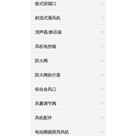
板式排烟口
斜流式通风机
消声器/静压箱
风机电控箱
防火阀
防火阀执行器
铝合金风口
风量调节阀
风机配件
电动脚踏两用风机