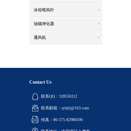
冷却塔风叶
油烟净化器
通风机
Contact Us
联系QQ：328550112
联系邮箱：syhjfj@163.com
传真：86-575-82980106