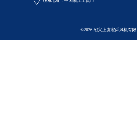
联系地址：中国浙江上虞市
©2026 绍兴上虞宏舜风机有