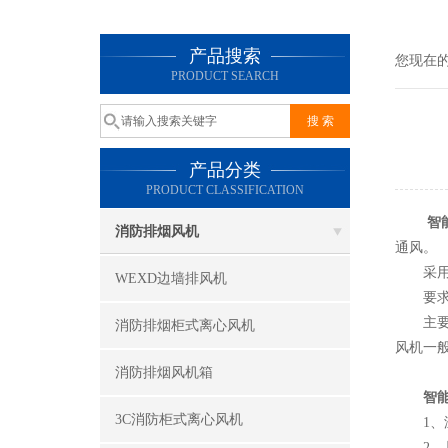
产品搜索
您现在
PRODUCT SEARCH
产品分类
PRODUCT CLASSIFICATION
智
消防排烟风机
通风。
采用防
WEXD边墙排风机
要求输
主要由
消防排烟柜式离心风机
风机一
消防排烟风机箱
智
3C消防柜式离心风机
1、温
2、具