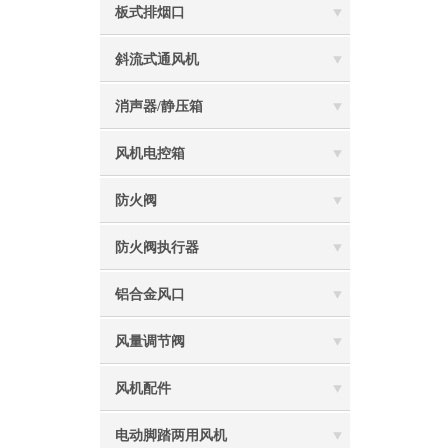
板式排烟口
斜流式通风机
消声器/静压箱
风机电控箱
防火阀
防火阀执行器
铝合金风口
风量调节阀
风机配件
电动脚踏两用风机