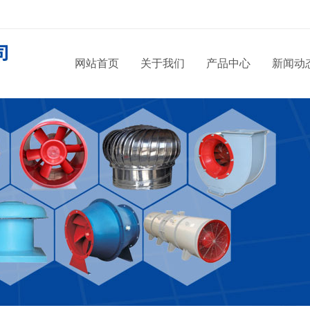
网站首页
关于我们
产品中心
新闻动