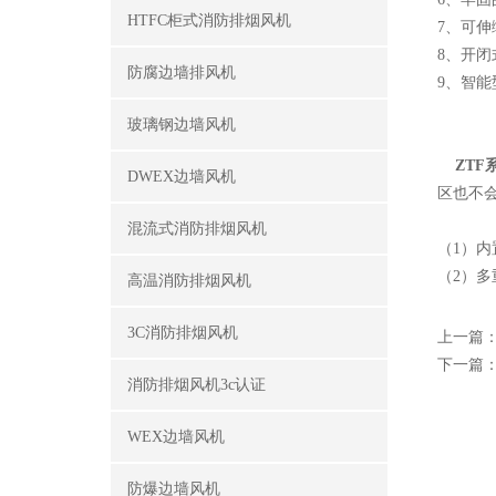
HTFC柜式消防排烟风机
7、可
8、开
防腐边墙排风机
9、智
玻璃钢边墙风机
ZTF
DWEX边墙风机
区也不
混流式消防排烟风机
（1）
（2）
高温消防排烟风机
3C消防排烟风机
上一篇
下一篇
消防排烟风机3c认证
WEX边墙风机
防爆边墙风机