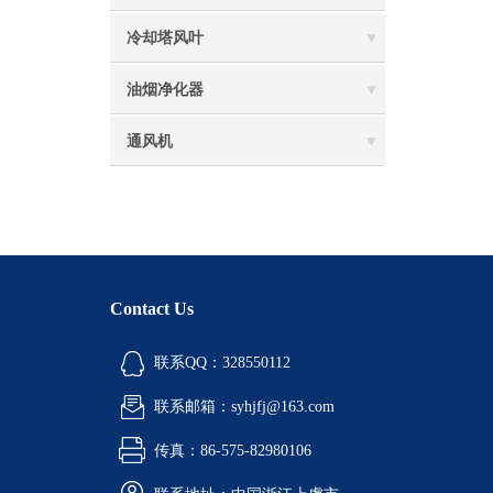
冷却塔风叶
油烟净化器
通风机
Contact Us
联系QQ：328550112
联系邮箱：syhjfj@163.com
传真：86-575-82980106