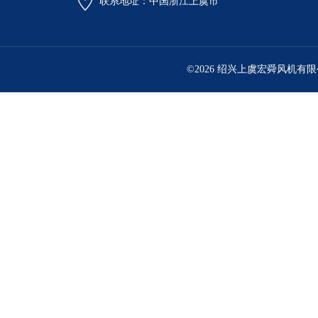
联系地址：中国浙江上虞市
©2026 绍兴上虞宏舜风机有