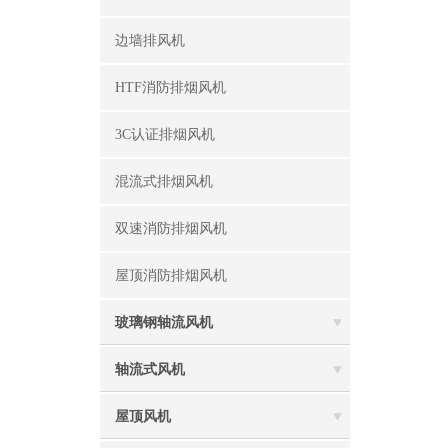
边墙排风机
HTF消防排烟风机
3C认证排烟风机
混流式排烟风机
双速消防排烟风机
屋顶消防排烟风机
玻璃钢轴流风机
轴流式风机
屋顶风机