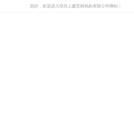
您好，欢迎进入绍兴上虞宏舜风机有限公司网站！