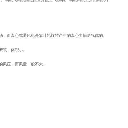
动；而离心式通风机是靠叶轮旋转产生的离心力输送气体的。
安装，体积小。
的风压，而风量一般不大。