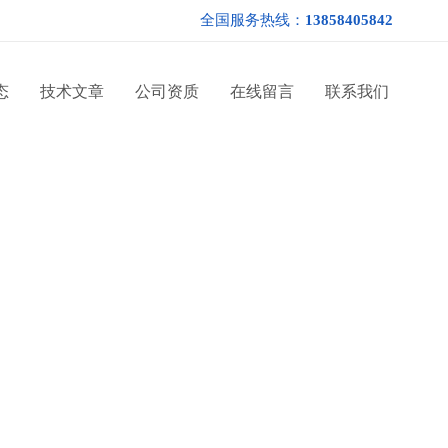
全国服务热线：
13858405842
态
技术文章
公司资质
在线留言
联系我们