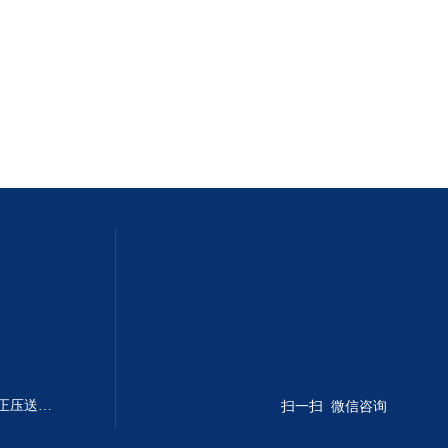
PSK-I 500＊（800+250）(多叶)正压送风口价格
扫一扫 微信咨询