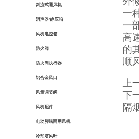
外
斜流式通风机
一
消声器/静压箱
一
风机电控箱
高
的
防火阀
顺
防火阀执行器
铝合金风口
上
下
风量调节阀
隔
风机配件
电动脚踏两用风机
冷却塔风叶