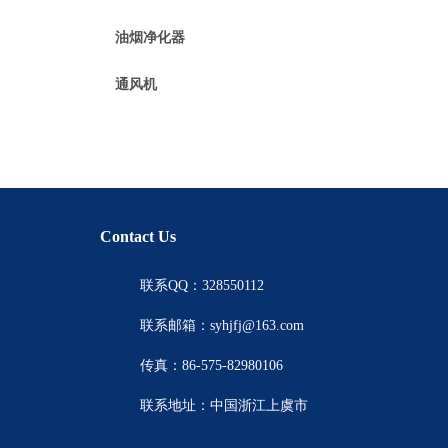
油烟净化器
通风机
Contact Us
联系QQ：328550112
联系邮箱：syhjfj@163.com
传真：86-575-82980106
联系地址：中国浙江上虞市