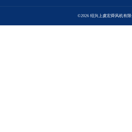
©2026 绍兴上虞宏舜风机有