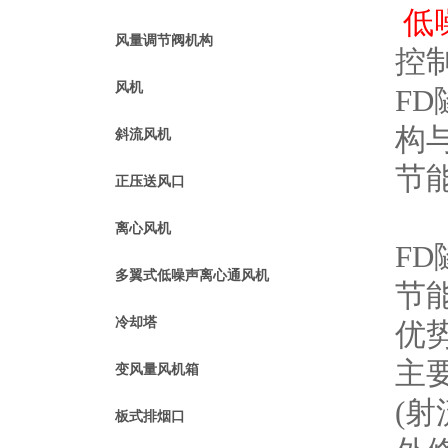
低
风量调节阀机构
控
风机
F
构
斜流风机
节
正压送风口
离心风机
F
多翼式低噪声离心通风机
节
冷却塔
优
主
变风量风机箱
(
板式排烟口