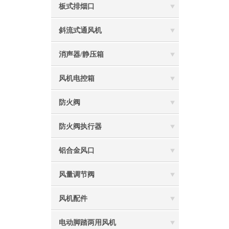
板式排烟口
斜流式通风机
消声器/静压箱
风机电控箱
防火阀
防火阀执行器
铝合金风口
风量调节阀
风机配件
电动脚踏两用风机