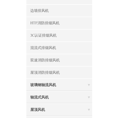
边墙排风机
HTF消防排烟风机
3C认证排烟风机
混流式排烟风机
双速消防排烟风机
屋顶消防排烟风机
玻璃钢轴流风机
轴流式风机
屋顶风机