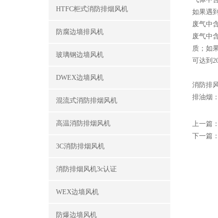
HTFC柜式消防排烟风机
如果遇
废气中
防腐边墙排风机
废气中
质；如
玻璃钢边墙风机
可达到2
DWEX边墙风机
消防排
排油烟
混流式消防排烟风机
高温消防排烟风机
上一篇
下一篇
3C消防排烟风机
消防排烟风机3c认证
WEX边墙风机
防爆边墙风机