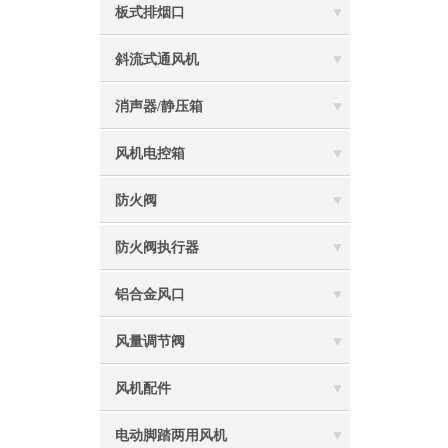
板式排烟口
斜流式通风机
消声器/静压箱
风机电控箱
防火阀
防火阀执行器
铝合金风口
风量调节阀
风机配件
电动脚踏两用风机