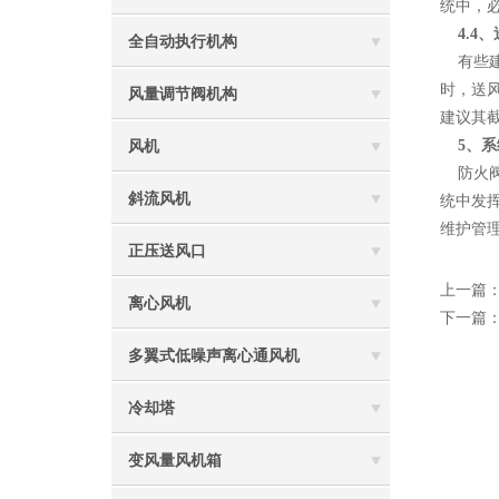
统中，
4.4
全自动执行机构
有些建
时，送
风量调节阀机构
建议其
5、
风机
防火阀
斜流风机
统中发
维护管
正压送风口
上一篇
离心风机
下一篇
多翼式低噪声离心通风机
冷却塔
变风量风机箱