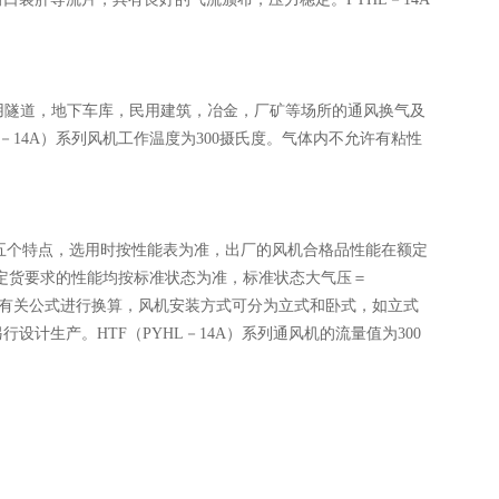
泛应用隧道，地下车库，民用建筑，冶金，厂矿等场所的通风换气及
L－14A）系列风机工作温度为300摄氏度。气体内不允许有粘性
。
为五个特点，选用时按性能表为准，出厂的风机合格品性能在额定
定货要求的性能均按标准状态为准，标准状态大气压＝
符合时按有关公式进行换算，风机安装方式可分为立式和卧式，如立式
计生产。HTF（PYHL－14A）系列通风机的流量值为300