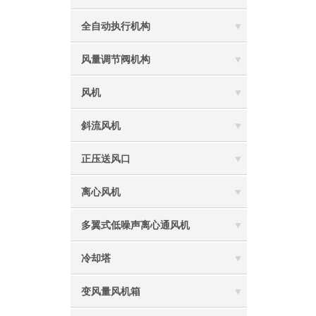
全自动执行机构
风量调节阀机构
风机
斜流风机
正压送风口
离心风机
多翼式低噪声离心通风机
冷却塔
变风量风机箱