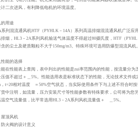
设计二次进风，有利降低电机的环境温度。
机的用途
2A系列混流通风机HTF（PYHLK－14A）系列高温排烟混流通风机广
排烟，HL3－2A系列风机输送气体温度不得超过80摄氏度，HTF（PYH
含的尘土及硬质颗粒不大于150mg/m3。特殊环境可选用防爆型混流风机
机性能的选择
性能在性能表上查阅，表中列出的性能是zui率范围内的性能，按流量分
全压值不超过＋＿5%。性能选用表是标准状态下的性能，无论技术文件或
25pa，t=20相对温度 ＝50%空气状态，当实际使用条件下与上述不
货中注明，如流量，压力安装尺寸等性能参数有特殊要求，公司将为您另行设
温空气流量值，比平常选用HL3－2A系列风机流量值＋ ＿5%。
：
屋顶风机
：
防火阀的设计意义