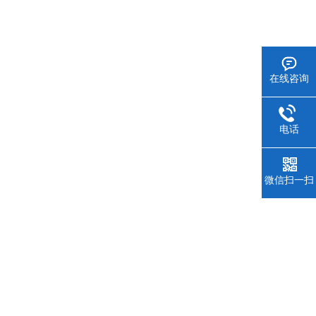
在线咨询
电话
微信扫一扫