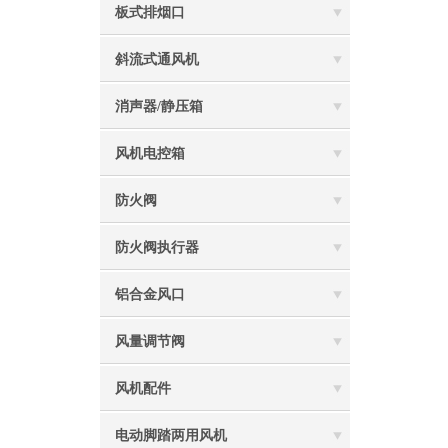
板式排烟口
斜流式通风机
消声器/静压箱
风机电控箱
防火阀
防火阀执行器
铝合金风口
风量调节阀
风机配件
电动脚踏两用风机