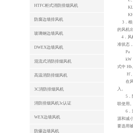
HTFC柜式消防排烟风机
KL——
KH——
防腐边墙排风机
3．根
的风机
玻璃钢边墙风机
4．风机
准状态
DWEX边墙风机
Pa 
kW
混流式消防排烟风机
式中 H
H′、
高温消防排烟风机
在风机样
入。
3C消防排烟风机
5．除
消防排烟风机3c认证
联使用
6．近
WEX边墙风机
源和减
要选用被
防爆边墙风机