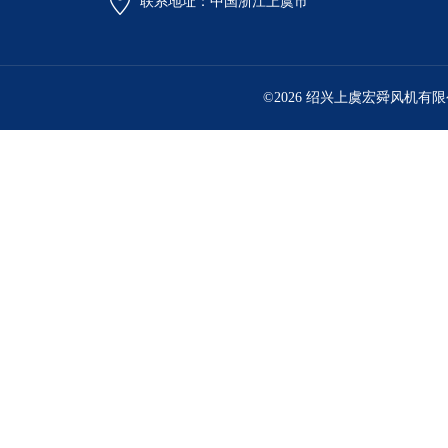
联系地址：中国浙江上虞市
©2026 绍兴上虞宏舜风机有