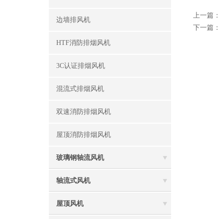
上一篇
边墙排风机
下一篇
HTF消防排烟风机
3C认证排烟风机
混流式排烟风机
双速消防排烟风机
屋顶消防排烟风机
玻璃钢轴流风机
轴流式风机
屋顶风机