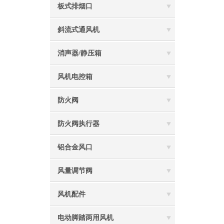
板式排烟口
斜流式通风机
消声器/静压箱
风机电控箱
防火阀
防火阀执行器
铝合金风口
风量调节阀
风机配件
电动脚踏两用风机