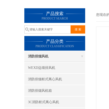
产品搜索
您现在
PRODUCT SEARCH
产品分类
PRODUCT CLASSIFICATION
消防排烟风机
WEXD边墙排风机
消防排烟柜式离心风机
消防排烟风机箱
3C消防柜式离心风机