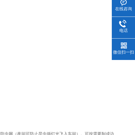
在线咨询
电话
微信扫一扫
）和防虫网（夜间可防止昆虫循灯光飞入车间）。可按需要制成边