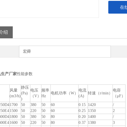
在
介绍
宏舜
机生产厂家
性能参数
静压
风量
电压
频率
电流
电容
(Pa)
电机功率（W）
转速（r/min）
(m3/h)
（V）
Hz
(A)
（μF）
)
50D4
1700
50
380
50
60
0.15
1420
/
50E4
1500
50
220
50
60
0.25
1350
2
00D4
1800
50
380
50
80
0.20
1400
/
00E4
1600
50
220
50
80
0.37
1380
3