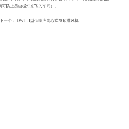
夜间可防止昆虫循灯光飞入车间）。
下一个：
DWT-II型低噪声离心式屋顶排风机