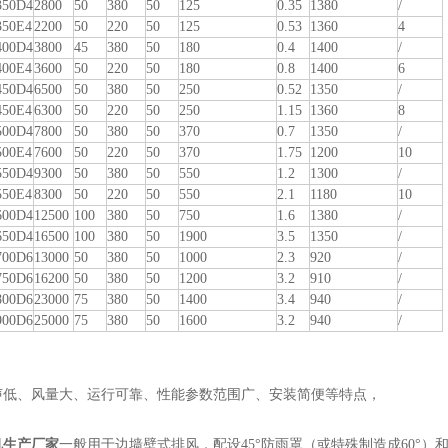
50D4
2800
50
380
50
125
0.35
1380
/
50E4
2200
50
220
50
125
0.53
1360
4
00D4
3800
45
380
50
180
0.4
1400
/
00E4
3600
50
220
50
180
0.8
1400
6
50D4
6500
50
380
50
250
0.52
1350
/
50E4
6300
50
220
50
250
1.15
1360
8
00D4
7800
50
380
50
370
0.7
1350
/
00E4
7600
50
220
50
370
1.75
1200
10
50D4
9300
50
380
50
550
1.2
1300
/
50E4
8300
50
220
50
550
2.1
1180
10
00D4
12500
100
380
50
750
1.6
1380
/
50D4
16500
100
380
50
1900
3.5
1350
/
00D6
13000
50
380
50
1000
2.3
920
/
50D6
16200
50
380
50
1200
3.2
910
/
00D6
23000
75
380
50
1400
3.4
940
/
00D6
25000
75
380
50
1600
3.2
940
/
声低、风量大、运行可靠、性能参数范围广、安装简便等特点，
机生产厂家
一般用于边墙壁式排风，配设45°防雨罩（或特殊制造成60°