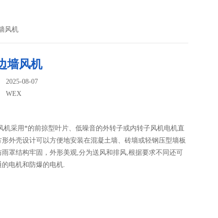
边墙风机
边墙风机
025-08-07
：
WEX
墙风机采用*的前掠型叶片、低噪音的外转子或内转子风机电机直
方形外壳设计可以方便地安装在混凝土墙、砖墙或轻钢压型墙板
防雨罩结构牢固，外形美观,分为送风和排风,根据要求不同还可
通的电机和防爆的电机.