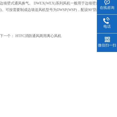
墙壁式通风换气。 DWEX(WEX)系列风机一般用于边墙壁式
在线咨询
)。可按需要制成边墙送风机型号为DWSP(WSP)，配设90°防雨
电话
下一个：
HTFC消防通风两用离心风机
微信扫一扫