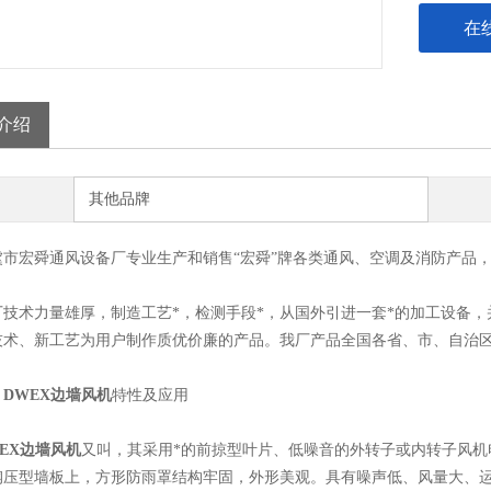
在
介绍
其他品牌
宏舜通风设备厂专业生产和销售“宏舜”牌各类通风、空调及消防产品，
术力量雄厚，制造工艺*，检测手段*，从国外引进一套*的加工设备，
技术、新工艺为用户制作质优价廉的产品。我厂产品全国各省、市、自治区
、DWEX边墙风机
特性及应用
EX边墙风机
又叫，其采用*的前掠型叶片、低噪音的外转子或内转子风
钢压型墙板上，方形防雨罩结构牢固，外形美观。具有噪声低、风量大、