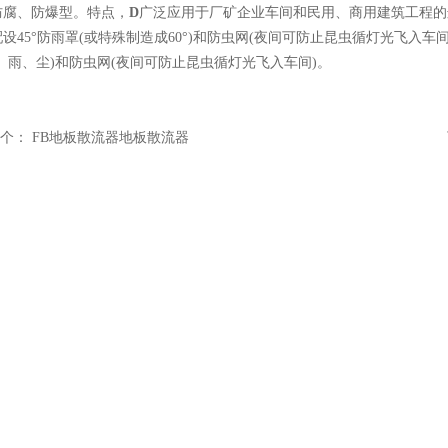
防腐、防爆型。特点，
D
广泛应用于厂矿企业车间和民用、商用建筑工程的边
设45°防雨罩(或特殊制造成60°)和防虫网(夜间可防止昆虫循灯光飞入车间
、雨、尘)和防虫网(夜间可防止昆虫循灯光飞入车间)。
个：
FB地板散流器地板散流器