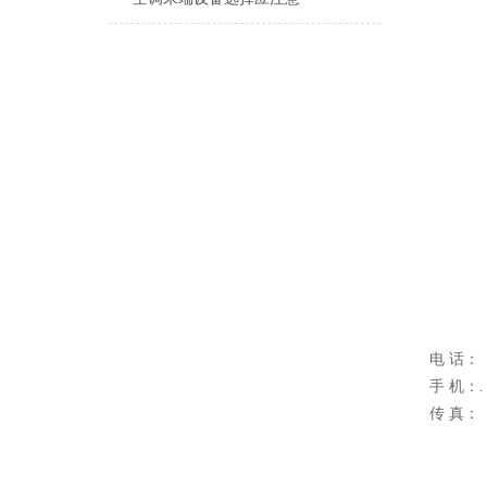
电 话：
手 机：.
传 真：