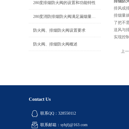
排烟防
280度排烟防火阀的设置和功能特性
排风或
排烟量
280度消防排烟防火阀满足漏烟量和耐火完整性要求，起隔烟阻火作用
了把不
送风与
防火阀、排烟防火阀设置要求
实现控
防火阀、排烟防火阀概述
上一
Contact Us
联系QQ：328550112
联系邮箱：syhjfj@163.com