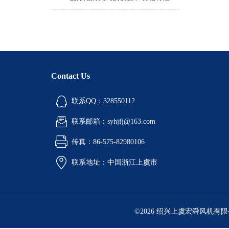
Contact Us
联系QQ：328550112
联系邮箱：syhjfj@163.com
传真：86-575-82980106
联系地址：中国浙江上虞市
©2026 绍兴上虞宏舜风机有