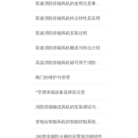
双速消防排烟风机的使用注意事项和条件简述
双速消防排烟风机特点特性及应用
双速消防排烟风机安装过程
双速消防排烟风机概述与特点介绍
高温消防排烟风机箱可用于消防排烟等介质的气体使用
阀门的维护与管理
*空调末端设备选择应注意
消防排烟轴流风机的安装调试与运行维护指南
变电站智能风机的智能控制系统与自动化管理
280度排烟防火阀的设置和功能特性