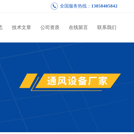
全国服务热线：
13858405842
态
技术文章
公司资质
在线留言
联系我们