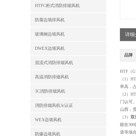
HTFC柜式消防排烟风机
防腐边墙排风机
玻璃钢边墙风机
详细
DWEX边墙风机
品牌
混流式消防排烟风机
HTF（
高温消防排烟风机
（1）
率高，
3C消防排烟风机
（2）H
门认可
消防排烟风机3c认证
山西，
（3）
双
WEX边墙风机
能在30
道等场
防爆边墙风机