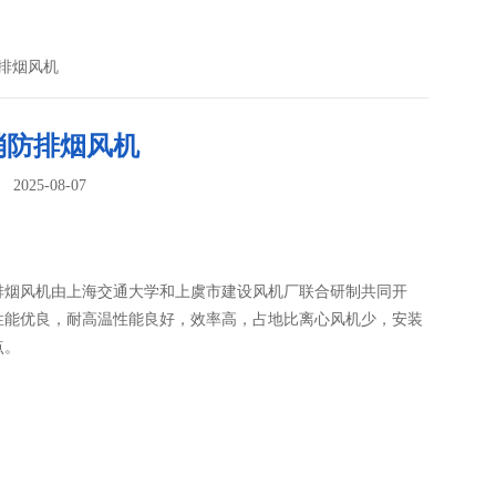
防排烟风机
消防排烟风机
025-08-07
：
排烟风机由上海交通大学和上虞市建设风机厂联合研制共同开
性能优良，耐高温性能良好，效率高，占地比离心风机少，安装
点。