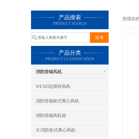
产品搜索
您现在
PRODUCT SEARCH
产品分类
PRODUCT CLASSIFICATION
消防排烟风机
WEXD边墙排风机
消防排烟柜式离心风机
消防排烟风机箱
3C消防柜式离心风机