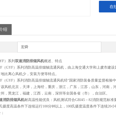
在
介绍
宏舜
GYF）系列
双速消防排烟风机
概述、特点
HTF（GYF）系列消防高温排烟轴流通风机，由上海交通大学和上虞市建
占地比离心风机少，安装方便等特点。
TF（GYF）系列消防高温排烟轴流通风机经“国家消防装备质量监督检验
。该风机北京，天津，上海经，重庆，浙江，广东，江苏，山东，河南，
贵州，黑龙江，福建，江西，云南，深圳等全国各省（市），自治区。
速消防排烟风机
耐高温性能优良：风机测试符合GBJ45－82消防规范标
0氏摄度高温条件下连续运行100分钟以上，100氏摄度温度条件下连续2
合；