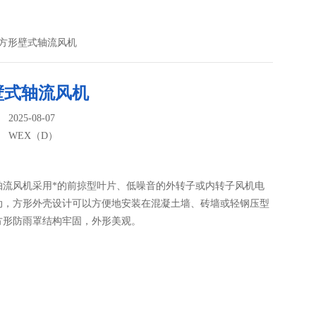
）方形壁式轴流风机
壁式轴流风机
025-08-07
：
WEX（D）
轴流风机采用*的前掠型叶片、低噪音的外转子或内转子风机电
动，方形外壳设计可以方便地安装在混凝土墙、砖墙或轻钢压型
方形防雨罩结构牢固，外形美观。