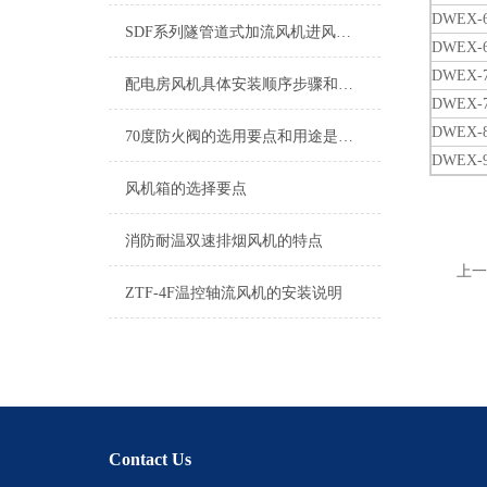
DWEX-6
SDF系列隧管道式加流风机进风口加设过滤网，可作净化送风箱用
DWEX-6
DWEX-7
配电房风机具体安装顺序步骤和要求
DWEX-7
DWEX-8
70度防火阀的选用要点和用途是怎样的？
DWEX-9
风机箱的选择要点
消防耐温双速排烟风机的特点
上一
ZTF-4F温控轴流风机的安装说明
Contact Us