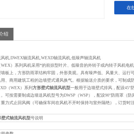
在
介绍
风机,DWEX轴流风机,WEXD轴流风机,低噪声轴流风机
D（WEX）系列风机采用*的前掠型叶片、低噪音的外转子或内转子风机电
型墙板上，方形防雨罩结构牢固，外形美观。具有噪声低、风量大、运行
民用、商用建筑工程的边墙壁式通风换气。根据输送介质的要求，可制成
D（WEX）系列
方形壁式轴流风机型
一般用于边墙壁式排风，配设45°
。可按需要制成边墙送风机型号为DWSP（WSP），配设90°防雨罩
：重力式止回风阀（可确保车间在风机不开时保持与室外隔绝），订货时
形壁式轴流风机型
号说明
性能参数