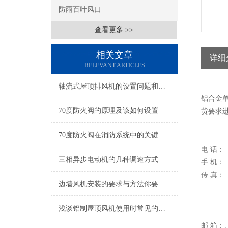
防雨百叶风口
查看更多 >>
相关文章
详细
RELEVANT ARTICLES
轴流式屋顶排风机的设置问题和安装事项
铝合金
70度防火阀的原理及该如何设置
货要求
70度防火阀在消防系统中的关键作用？
电 话：
三相异步电动机的几种调速方式
手 机：.
传 真：
边墙风机安装的要求与方法你要知道
浅谈铝制屋顶风机使用时常见的问题
.
邮 箱：.