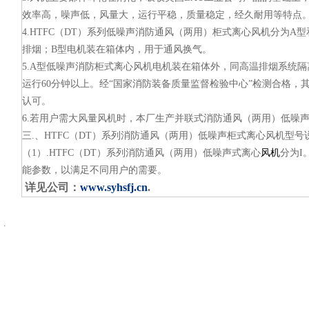
效率高，噪声低，风量大，运行平稳，质量稳定，经久耐用等特点
4.HTFC（DT）系列低噪声消防通风（两用）柜式离心风机分为A
排烟；B型电机装在箱体内，用于通风换气。
5.A型低噪声消防柜式离心风机电机装在箱体外，同高温排烟系统隔
运行60分钟以上。经“国家消防装备质量监督检验中心”检测合格，
认可。
6.若用户需大风量风机时，本厂生产并联式消防通风（两用）低噪
三.、HTFC（DT）系列消防通风（两用）低噪声柜式离心风机型号
（1）.HTFC（DT）系列消防通风（两用）低噪声式离心
风机
分为I
能参数，以满足不同用户的需要。
详见公司：
www.syhsfj.cn
.
：
.
：