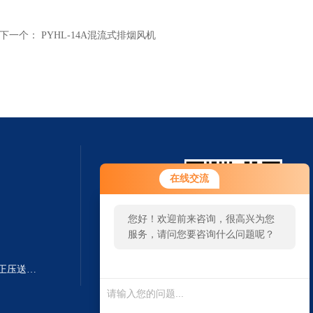
下一个：
PYHL-14A混流式排烟风机
在线交流
您好！欢迎前来咨询，很高兴为您
服务，请问您要咨询什么问题呢？
PSK-I 500＊（800+250）(多叶)正压送风口价格
扫一扫 微信咨询