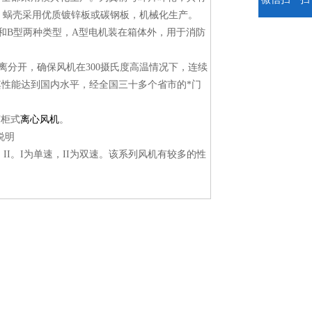
。蜗壳采用优质镀锌板或碳钢板，机械化生产。
型和B型两种类型，A型电机装在箱体外，用于消防
离分开，确保风机在300摄氏度高温情况下，连续
其性能达到国内水平，经全国三十多个省市的*门
声柜式
离心风机
。
说明
。II。I为单速，II为双速。该系列风机有较多的性