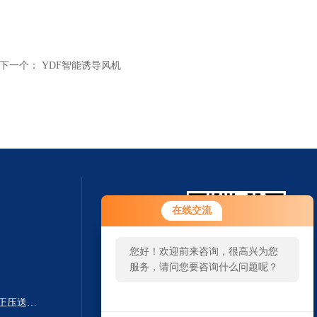
下一个：
YDF智能诱导风机
在线交流
您好！欢迎前来咨询，很高兴为您
服务，请问您要咨询什么问题呢？
PSK-I 500＊（800+250）(多叶)正压送风口价格
扫一扫 微信咨询