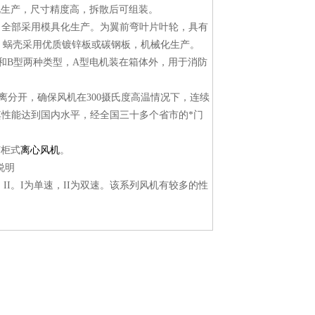
化生产，尺寸精度高，拆散后可组装。
上，全部采用模具化生产。为翼前弯叶片叶轮，具有
。蜗壳采用优质镀锌板或碳钢板，机械化生产。
型和B型两种类型，A型电机装在箱体外，用于消防
离分开，确保风机在300摄氏度高温情况下，连续
其性能达到国内水平，经全国三十多个省市的*门
声柜式
离心风机
。
说明
。II。I为单速，II为双速。该系列风机有较多的性