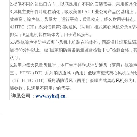
2.提供不同的进出口方向，以满足用户不同的安装需要。采用模具
3.风机主要部件叶轮在消化，吸收美国LAU工业公司产品的基础
效率高，噪声低，风量大，运行平稳，质量稳定，经久耐用等特点
4.HTFC（DT）系列低噪声消防通风（两用）柜式离心风机分为A
排烟；B型电机装在箱体内，用于通风换气。
5.A型低噪声消防柜式离心风机电机装在箱体外，同高温排烟系统隔
运行60分钟以上。经“国家消防装备质量监督检验中心”检测合格，
认可。
6.若用户需大风量风机时，本厂生产并联式消防通风（两用）低噪
三.、HTFC（DT）系列消防通风（两用）低噪声柜式离心风机型号
（1）.HTFC（DT）系列消防通风（两用）低噪声式离心
风机
分为I
能参数，以满足不同用户的需要。
详见公司：
www.syhsfj.cn
.
：
.
：