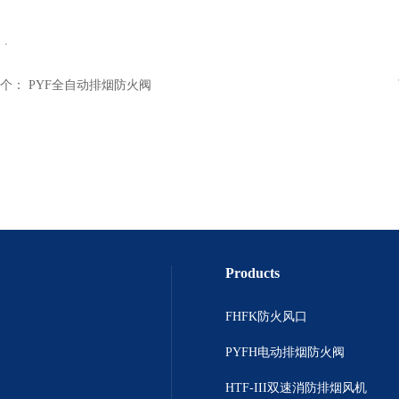
.
个：
PYF全自动排烟防火阀
Products
FHFK防火风口
PYFH电动排烟防火阀
HTF-III双速消防排烟风机