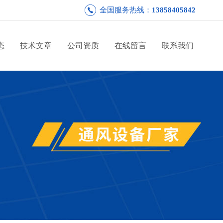
全国服务热线：
13858405842
态
技术文章
公司资质
在线留言
联系我们