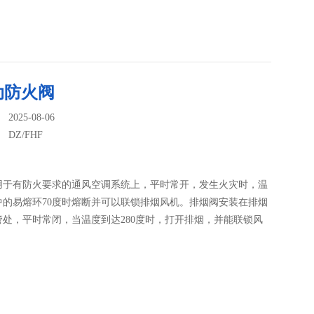
动防火阀
025-08-06
：
DZ/FHF
用于有防火要求的通风空调系统上，平时常开，发生火灾时，温
中的易熔环70度时熔断并可以联锁排烟风机。排烟阀安装在排烟
管处，平时常闭，当温度到达280度时，打开排烟，并能联锁风