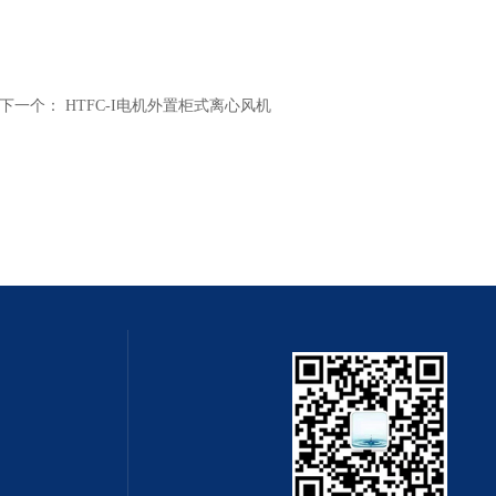
下一个：
HTFC-I电机外置柜式离心风机