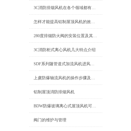
3C消防排烟风机在各个领域都有着可观的应用前景
怎样才能提高铝制屋顶风机的效率及寿命呢
280度排烟防火阀的安装位置及其产品用途是什么
3C消防柜式离心风机几大特点介绍
SDF系列隧管道式加流风机进风口加设过滤网，可作净化送风箱用
上虞防爆轴流风机的操作步骤及保养
铝制屋顶消防排烟风机
BDW防爆玻璃离心式屋顶风机可为用户代为设计、并加工制作
阀门的维护与管理