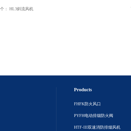
个：
HL3斜流风机
Products
FHFK防火风口
PYFH电动排烟防火阀
HTF-III双速消防排烟风机