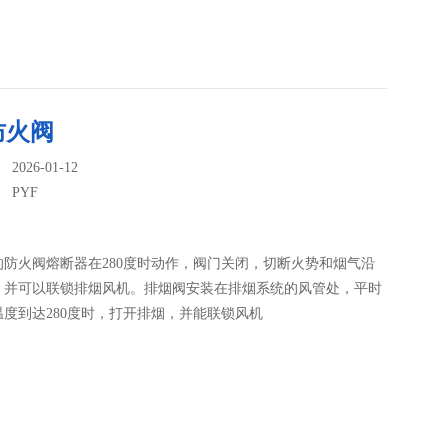
防火阀
026-01-12
：
PYF
的防火阀熔断器在280度时动作，阀门关闭，切断火势和烟气沿
。并可以联锁排烟风机。排烟阀安装在排烟系统的风管处，平时
度到达280度时，打开排烟，并能联锁风机