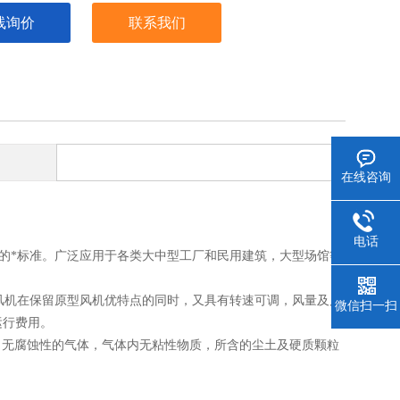
线询价
联系我们
在线咨询
电话
的*标准。广泛应用于各类大中型工厂和民用建筑，大型场馆等
使风机在保留原型风机优特点的同时，又具有转速可调，风量及风
微信扫一扫
运行费用。
，无腐蚀性的气体，气体内无粘性物质，所含的尘土及硬质颗粒