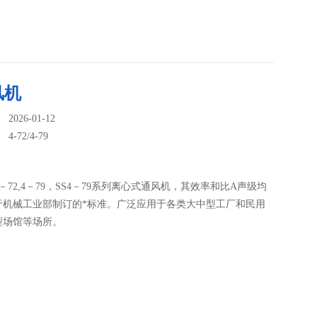
风机
026-01-12
：
4-72/4-79
－72,4－79，SS4－79系列离心式通风机，其效率和比A声级均
于机械工业部制订的*标准。广泛应用于各类大中型工厂和民用
大型场馆等场所。