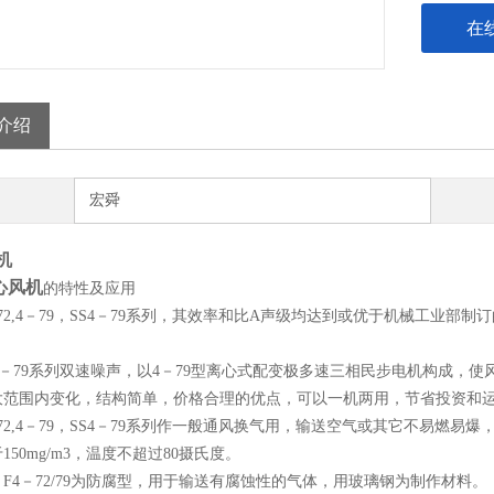
在
介绍
宏舜
机
心风机
的特性及应用
,4－79，SS4－79系列
，其效率和比A声级均达到或优于机械工业部制订
－79系列双速噪声
，以4－79型离心式配变极多速三相民步电机构成，
大范围内变化，结构简单，价格合理的优点，可以一机两用，节省投资和
,4－79，SS4－79系列
作一般通风换气用，输送空气或其它不易燃易爆
150mg/m3，温度不超过80摄氏度。
－72/79为防腐型
，用于输送有腐蚀性的气体，用玻璃钢为制作材料。