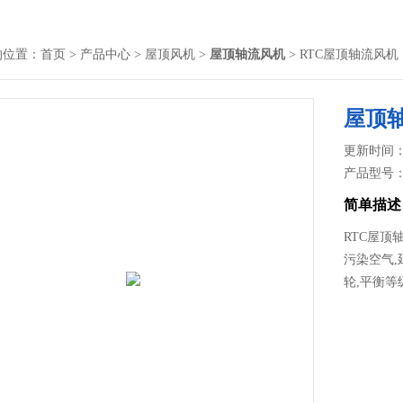
的位置：
首页
>
产品中心
>
屋顶风机
>
屋顶轴流风机
> RTC屋顶轴流风机
屋顶
更新时间： 2
产品型号
简单描述
RTC屋顶
污染空气
轮,平衡等