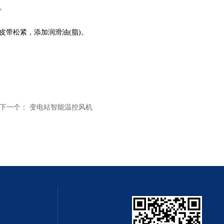
。
带松紧，添加润滑油(脂)。
下一个：
变电站智能温控风机