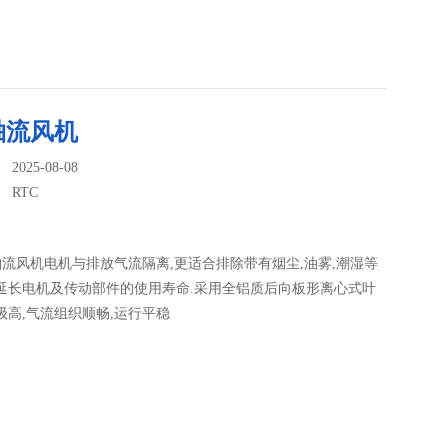
轴流风机
025-08-08
：
RTC
轴流风机电机与排放气流隔离,更适合排除带有烟尘,油雾,潮湿等
,延长电机及传动部件的使用寿命.采用全铝质后向板形离心式叶
级高,气流组织顺畅,运行平稳