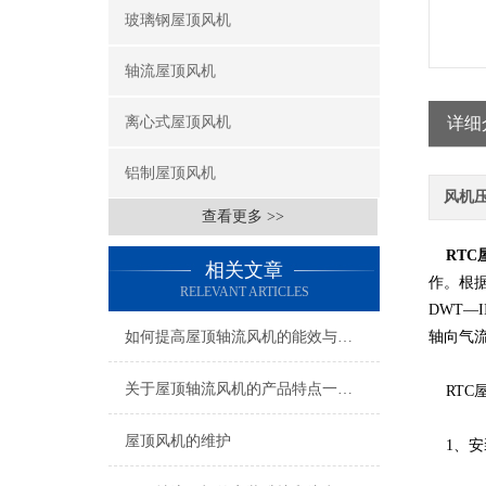
玻璃钢屋顶风机
轴流屋顶风机
离心式屋顶风机
详细
铝制屋顶风机
风机
查看更多 >>
RT
相关文章
作。根
RELEVANT ARTICLES
DWT
如何提高屋顶轴流风机的能效与使用寿命？
轴向气
关于屋顶轴流风机的产品特点一一介绍
RTC
屋顶风机的维护
1、安