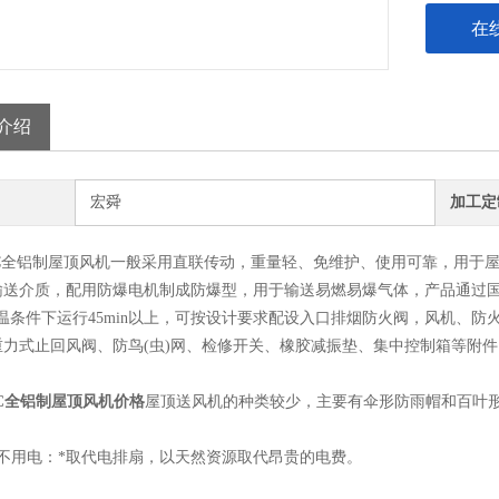
在
介绍
宏舜
加工定
铝制屋顶风机一般采用直联传动，重量轻、免维护、使用可靠，用于屋顶排风
输送介质，配用防爆电机制成防爆型，用于输送易燃易爆气体，产品通过
高温条件下运行45min以上，可按设计要求配设入口排烟防火阀，风机、
重力式止回风阀、防鸟(虫)网、检修开关、橡胶减振垫、集中控制箱等附件
TC全铝制屋顶风机价格
屋顶送风机的种类较少，主要有伞形防雨帽和百叶
用电：*取代电排扇，以天然资源取代昂贵的电费。