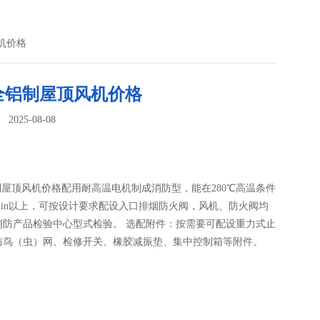
风机价格
C全铝制屋顶风机价格
025-08-08
：
制屋顶风机价格配用耐高温电机制成消防型，能在280℃高温条件
min以上，可按设计要求配设入口排烟防火阀，风机、防火阀均
消防产品检验中心型式检验。 选配附件：按需要可配设重力式止
防鸟（虫）网、检修开关、橡胶减振垫、集中控制箱等附件。