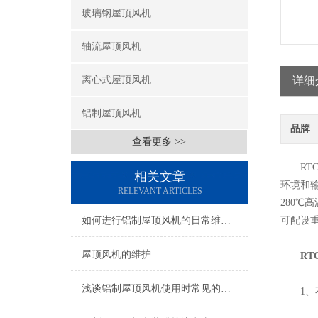
玻璃钢屋顶风机
轴流屋顶风机
离心式屋顶风机
详细
铝制屋顶风机
品牌
查看更多 >>
RTC全
相关文章
环境和
RELEVANT ARTICLES
280℃
如何进行铝制屋顶风机的日常维护和保养
可配设
屋顶风机的维护
R
浅谈铝制屋顶风机使用时常见的问题
1、不