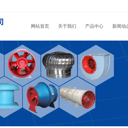
网站首页
关于我们
产品中心
新闻动