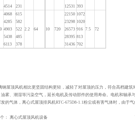
4514
231
12531
393
4068
615
22150
1072
4285
582
23298
1020
0
4903
522
2.2
64
10
720
26573
916
7.5
72
5438
485
28395
813
6113
378
31436
702
璃钢屋顶风机相比更坚固结构更轻，减轻了对屋顶的压力，符合高档建筑
、油雾、潮湿等污染空气，延长电机及传动部件的使用寿命。电机和轴承
发的气体，离心式屋顶排风机RTC-675D8-1.1粉尘或有害气体时，
个：
离心式屋顶风机设备