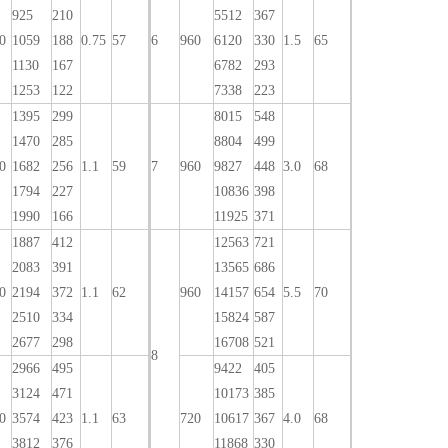
925
210
5512
367
0
1059
188
0.75
57
6
960
6120
330
1.5
65
1130
167
6782
293
1253
122
7338
223
1395
299
8015
548
1470
285
8804
499
0
1682
256
1.1
59
7
960
9827
448
3.0
68
1794
227
10836
398
1990
166
11925
371
1887
412
12563
721
2083
391
13565
686
0
2194
372
1.1
62
960
14157
654
5.5
70
2510
334
15824
587
2677
298
16708
521
8
2966
495
9422
405
3124
471
10173
385
0
3574
423
1.1
63
720
10617
367
4.0
68
3812
376
11868
330