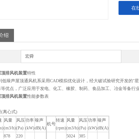
在
介绍
宏舜
屋顶排风机装置
特性
系列低噪声屋顶通风机系采用CAD模拟优化设计，经大破试验研究开发的“
爆等优点，广泛应用于发电、化工、橡胶、制药、食品加工、冶金等备行
屋顶排风机装置
性能参数表
型(离心式)
速
风量
风压
功率
噪声
转速
风量
风压
功率
噪声
机号
m)
(m3/h)
(Pa)
(kW)
dB(A)
(rpm)
(m3/h)
(Pa)
(kW)
dB(A)
878
220
5024
385