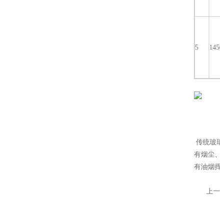
5
145
传统玻
有烟尘
有油烟挥
上一