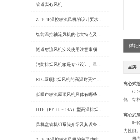
管道离心风机
ZTF-4F温控轴流风机的设计要求及安装前须知
智能温控轴流风机的七大特点及安装方法
详细
隧道射流风机安装使用注意事项
消防排烟风机箱是专业设计、量身制作的新型通风产品
品牌
RTC屋顶排烟风机的高温耐受性能解析
离心式
GDF
低噪声轴流屋顶风机具体有哪些特点
低，结
HTF（PYHL－14A）型高温排烟混流风机
离心式
叶轮由
风机盘管机组系统介绍及其设备维护
力性能
机壳采
ZTF-4F温控轴流风机的主要功能介绍